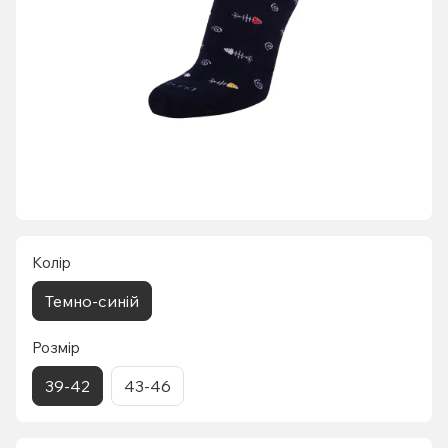
Колір
Темно-синій
Розмір
39-42
43-46