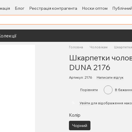
мація
Блог
Реєстрація контрагента
Носки оптом
Публічний
олекції
Головна
Чоловікам
Шкарпетки
Шкарпетки чолові
DUNA 2176
Артикул: 2176
Написати відгук
Порівняти
В бажанн
%
Увійти
для відображення нако
Колір
Чорний