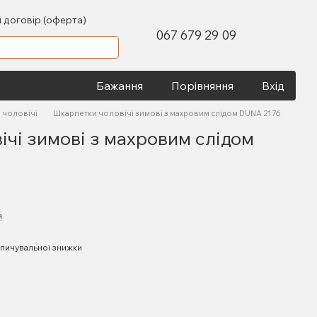
 договір (оферта)
067 679 29 09
Бажання
Порівняння
Вхід
 чоловічі
Шкарпетки чоловічі зимові з махровим слідом DUNA 2176
чі зимові з махровим слідом
я
пичувальної знижки