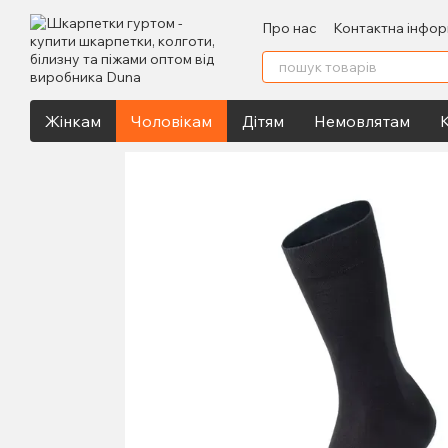
Перейти до основного контенту
Про нас
Контактна інфор
Жінкам
Чоловікам
Дітям
Немовлятам
К