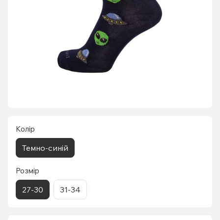
Колір
Темно-синій
Розмір
27-30
31-34