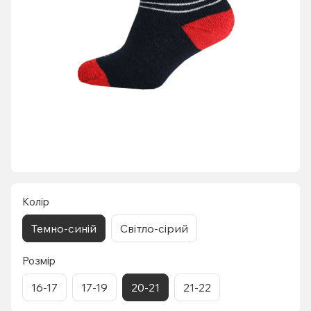
Колір
Темно-синій
Світло-сірий
Розмір
16-17
17-19
20-21
21-22