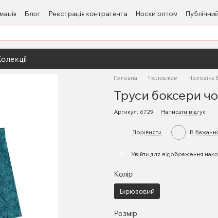
мація
Блог
Реєстрація контрагента
Носки оптом
Публічний
олекції
Головна
Чоловікам
Чоловіча 
Труси боксери ч
Артикул: 6729
Написати відгук
Порівняти
В бажанн
%
Увійти
для відображення нако
Колір
Бірюзовий
Розмір