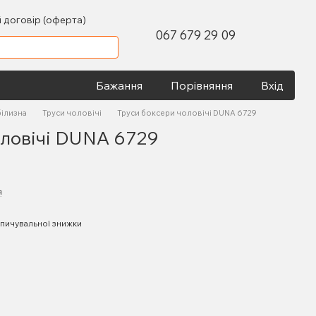
 договір (оферта)
067 679 29 09
Бажання
Порівняння
Вхід
білизна
Труси чоловічі
Труси боксери чоловічі DUNA 6729
оловічі DUNA 6729
я
пичувальної знижки