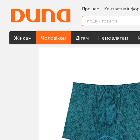
Перейти до основного контенту
Про нас
Контактна інфор
Жінкам
Чоловікам
Дітям
Немовлятам
К