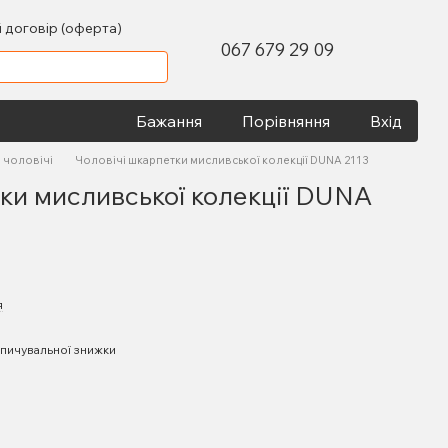
 договір (оферта)
067 679 29 09
Бажання
Порівняння
Вхід
 чоловічі
Чоловічі шкарпетки мисливської колекції DUNA 2113
ки мисливської колекції DUNA
я
пичувальної знижки