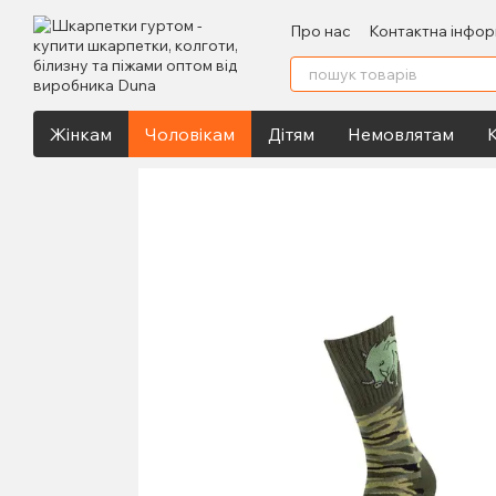
Перейти до основного контенту
Про нас
Контактна інфор
Жінкам
Чоловікам
Дітям
Немовлятам
К