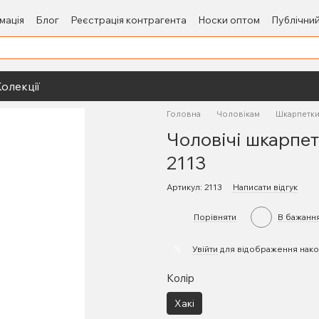
мація
Блог
Реєстрація контрагента
Носки оптом
Публічний
олекції
Головна
Чоловікам
Шкарпетки
Чоловічі шкарпет
2113
Артикул: 2113
Написати відгук
Порівняти
В бажанн
%
Увійти
для відображення нако
Колір
Хакі