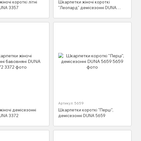
іночі короткі літні
Шкарпетки жіночі короткі
DUNA 3357
"Леопард" демісезонні DUNA
3376
Артикул: 5659
іночі демісезонні
Шкарпетки короткі "Перці",
DUNA 3372
демісезонні DUNA 5659