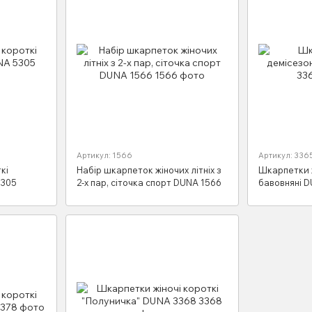
Артикул: 1566
Артикул: 336
кі
Набір шкарпеток жіночих літніх з
Шкарпетки ж
5305
2-х пар, сіточка спорт DUNA 1566
бавовняні 