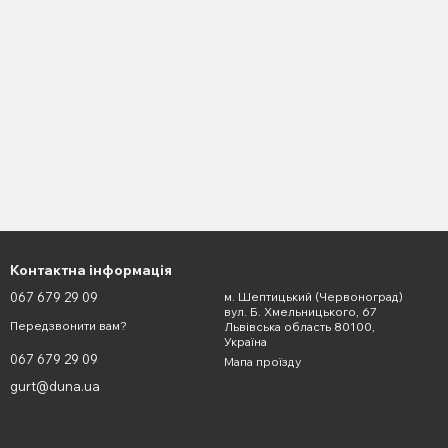
Контактна інформація
067 679 29 09
м. Шептицький (Червоноград)
вул. Б. Хмельницького, 67
Передзвонити вам?
Львівська область 80100,
Україна
067 679 29 09
Мапа проїзду
gurt@duna.ua