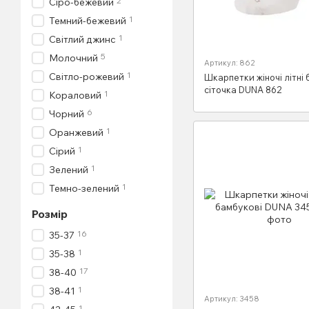
2
Сіро-бежевий
1
Темний-бежевий
1
Світлий джинс
5
Молочний
Артикул: 862
1
Світло-рожевий
Шкарпетки жіночі літні 
сіточка DUNA 862
1
Кораловий
6
Чорний
1
Оранжевий
1
Сірий
1
Зелений
1
Темно-зелений
Розмір
16
35-37
1
35-38
17
38-40
1
38-41
Артикул: 3458
1