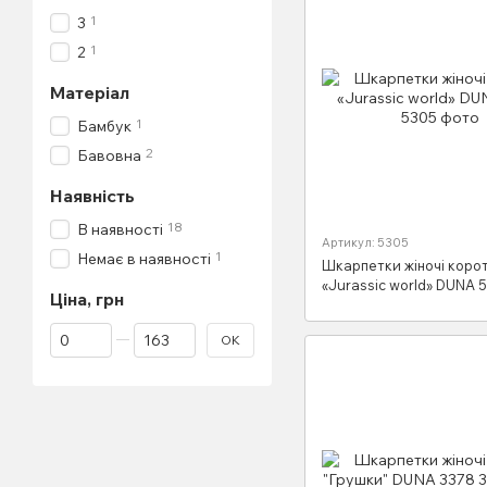
1
3
1
2
Матеріал
1
Бамбук
2
Бавовна
Наявність
18
В наявності
Артикул: 5305
1
Немає в наявності
Шкарпетки жіночі корот
«Jurassic world» DUNA 
Ціна, грн
Від Ціна, грн
До Ціна, грн
ОК