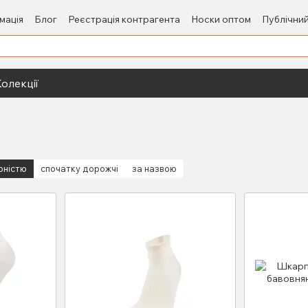
мація
Блог
Реєстрація контрагента
Носки оптом
Публічний
олекції
рністю
спочатку дорожчі
за назвою