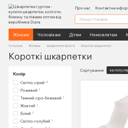
Перейти до основного контенту
Про нас
Контактна інфор
Жінкам
Чоловікам
Дітям
Немовлятам
К
Головна
Жінкам
Шкарпетки жіночі
Короткі шкарпетки
Короткі шкарпетки
Сортування:
за популя
Колір
4
Світло-сірий
1
Рожевий
1
Темний сіро-бежевий
1
Жовтий
7
Білий
1
Світло-голубий