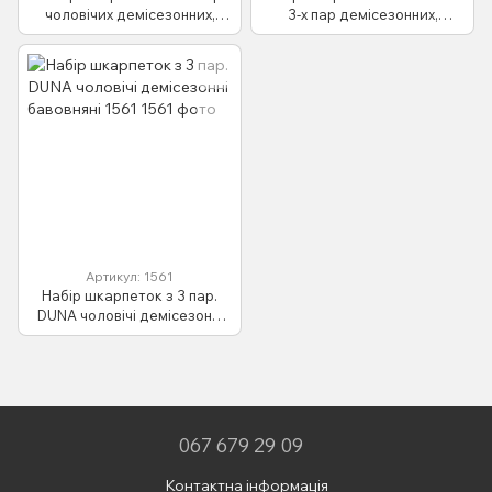
чоловічих демісезонних,
3-х пар демісезонних,
укорочених DUNA 1065
коротких із бавовни DUNA
1064
Артикул: 1561
Набір шкарпеток з 3 пар.
DUNA чоловічі демісезонні
бавовняні 1561
067 679 29 09
Контактна інформація