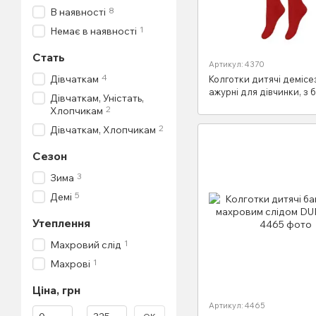
8
В наявності
1
Немає в наявності
Стать
Артикул: 4370
4
Дівчаткам
Колготки дитячі демісе
ажурні для дівчинки, з 
Дівчаткам, Уністать,
DUNA 4370
2
Хлопчикам
2
Дівчаткам, Хлопчикам
Сезон
3
Зима
5
Демі
Утеплення
1
Махровий слід
1
Махрові
Ціна, грн
Артикул: 4465
Від Ціна, грн
До Ціна, грн