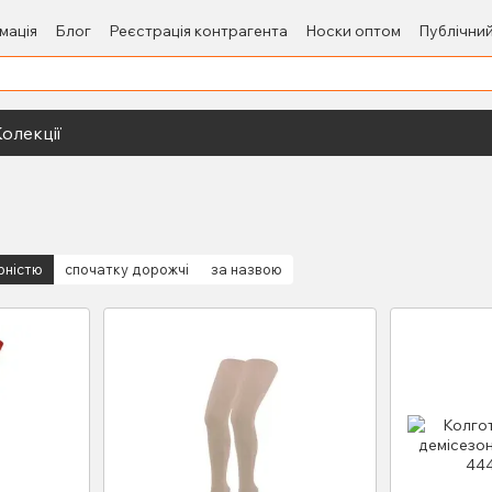
мація
Блог
Реєстрація контрагента
Носки оптом
Публічний
олекції
рністю
спочатку дорожчі
за назвою