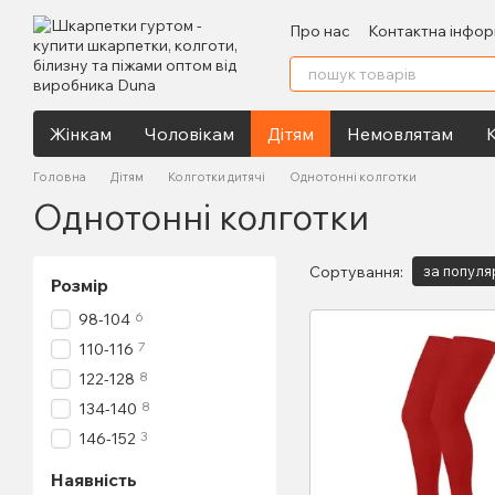
Перейти до основного контенту
Про нас
Контактна інфор
Жінкам
Чоловікам
Дітям
Немовлятам
К
Головна
Дітям
Колготки дитячі
Однотонні колготки
Однотонні колготки
Сортування:
за популя
Розмір
6
98-104
7
110-116
8
122-128
8
134-140
3
146-152
Наявність