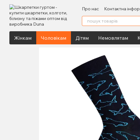
Перейти до основного контенту
Про нас
Контактна інфор
Жінкам
Чоловікам
Дітям
Немовлятам
К