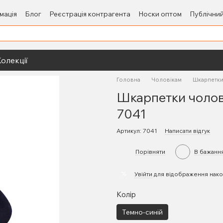
мація
Блог
Реєстрація контрагента
Носки оптом
Публічний
олекції
Головна
Чоловікам
Шкарпетки
Шкарпетки чолов
7041
Артикул: 7041
Написати відгук
Порівняти
В бажанн
%
Увійти
для відображення нако
Колір
Темно-синій