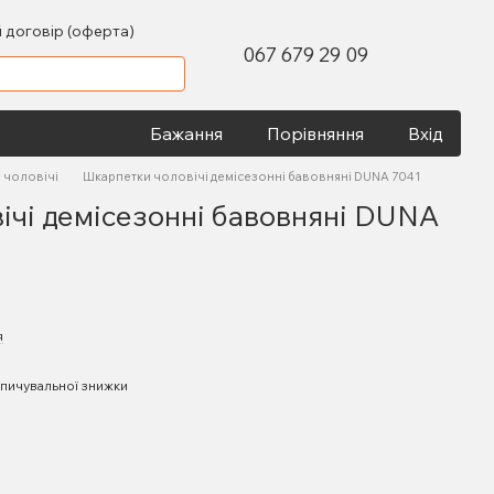
 договір (оферта)
067 679 29 09
Бажання
Порівняння
Вхід
 чоловічі
Шкарпетки чоловічі демісезонні бавовняні DUNA 7041
ічі демісезонні бавовняні DUNA
я
пичувальної знижки