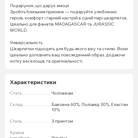
Подарунок, що дарує емоції
Зробіть близьким приємне — подаруйте улюблених
героїв, комфорт і гарний настрій в одній парі шкарпеток.
Ідеально для фанатів MADAGASCAR та JURASSIC
WORLD.
Універсальність
Шкарпетки підходять для будь-якого віку та стилю. Вони
ідеально доповнять ваш повсякденний образ, додаючи
нотку веселощів та оригінальності.
Характеристики
Стать
Чоловікам
Склад
Бавовна 60%, Поліамід 30%, Еластан
10%
Стиль
З принтом
Країна
виробник
Україна