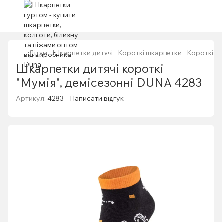
Дітям
Шкарпетки дитячі
Короткі шкарпетки
Короткі ш
Шкарпетки дитячі короткі
"Мумія", демісезонні DUNA 4283
Артикул:
4283
Написати відгук