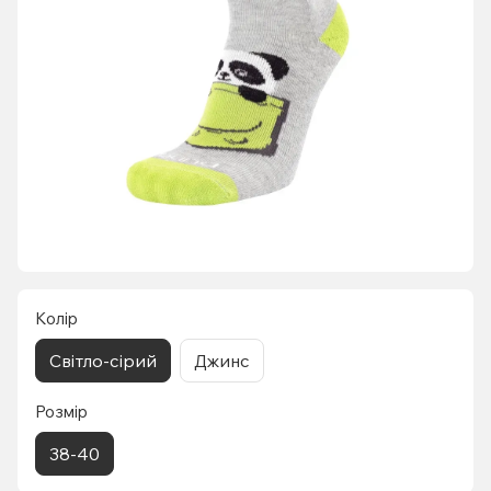
Колір
Світло-сірий
Джинс
Розмір
38-40